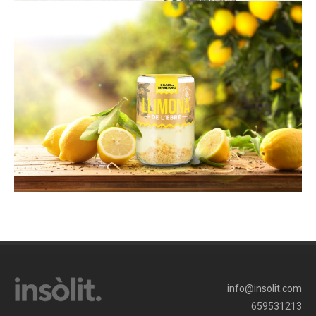
info@insolit.com
659531213